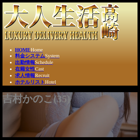
コ
ナ
ン
ビ
テ
ゲ
ン
ー
ツ
シ
へ
ョ
ス
ン
HOME
Home
キ
に
料金システム
System
ッ
移
出勤情報
Schedule
プ
動
在籍女性
Cast
求人情報
Recruit
ホテルリスト
Hotel
吉村かのこ(35)