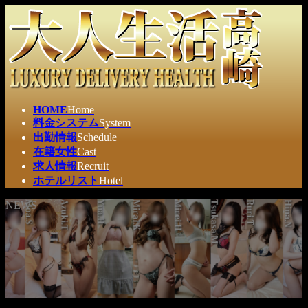
コ
ナ
ン
ビ
テ
ゲ
ン
ー
ツ
シ
へ
ョ
ス
ン
HOME
Home
キ
に
料金システム
System
ッ
移
出勤情報
Schedule
プ
動
在籍女性
Cast
求人情報
Recruit
ホテルリスト
Hotel
NEWS