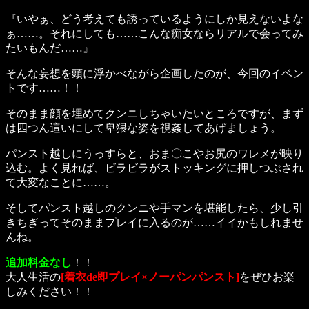
『いやぁ、どう考えても誘っているようにしか見えないよな
ぁ……。それにしても……こんな痴女ならリアルで会ってみ
たいもんだ……』
そんな妄想を頭に浮かべながら企画したのが、今回のイベン
トです……！！
そのまま顔を埋めてクンニしちゃいたいところですが、まず
は四つん這いにして卑猥な姿を視姦してあげましょう。
パンスト越しにうっすらと、おま〇こやお尻のワレメが映り
込む。よく見れば、ビラビラがストッキングに押しつぶされ
て大変なことに……。
そしてパンスト越しのクンニや手マンを堪能したら、少し引
きちぎってそのままプレイに入るのが……イイかもしれませ
んね。
追加料金なし
！！
大人生活の
[着衣de即プレイ×ノーパンパンスト]
をぜひお楽
しみください！！