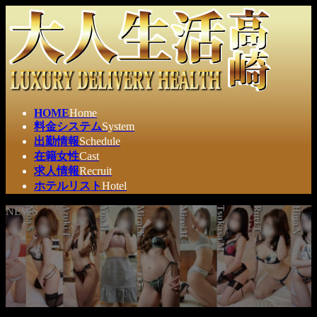
コ
ナ
ン
ビ
テ
ゲ
ン
ー
ツ
シ
へ
ョ
ス
ン
HOME
Home
キ
に
料金システム
System
ッ
移
出勤情報
Schedule
プ
動
在籍女性
Cast
求人情報
Recruit
ホテルリスト
Hotel
NEWS