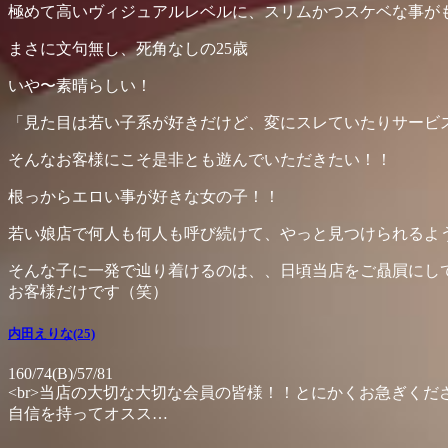
極めて高いヴィジュアルレベルに、スリムかつスケベな事が
まさに文句無し、死角なしの25歳
いや〜素晴らしい！
「見た目は若い子系が好きだけど、変にスレていたりサービ
そんなお客様にこそ是非とも遊んでいただきたい！！
根っからエロい事が好きな女の子！！
若い娘店で何人も何人も呼び続けて、やっと見つけられるよ
そんな子に一発で辿り着けるのは、、日頃当店をご贔屓にし
お客様だけです（笑）
内田えりな(25)
160/74(B)/57/81
<br>当店の大切な大切な会員の皆様！！とにかくお急ぎく
自信を持ってオスス…