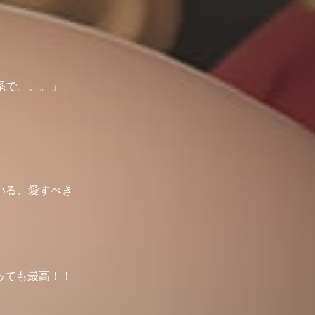
系で。。。」
いる、愛すべき
っても最高！！