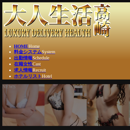
コ
ナ
ン
ビ
テ
ゲ
ン
ー
ツ
シ
へ
ョ
ス
ン
HOME
Home
キ
に
料金システム
System
ッ
移
出勤情報
Schedule
プ
動
在籍女性
Cast
求人情報
Recruit
ホテルリスト
Hotel
NEWS