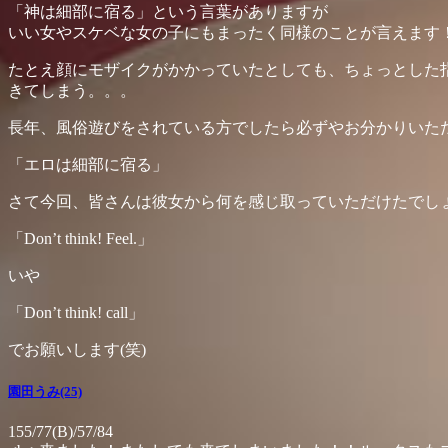
「神は細部に宿る」という言葉がありますが
いい女やスケベな女の子にもまったく同様のことが言えます
たとえ顔にモザイクがかかっていたとしても、ちょっとした
きてしまう。。。
長年、風俗遊びをされている方でしたら必ずやお分かりいた
「エロは細部に宿る」
さて今回、皆さんは彼女から何を感じ取っていただけたでしょ
「Don’t think! Feel.」
いや
「Don’t think! call」
でお願いします(笑)
園田うみ(25)
155/77(B)/57/84