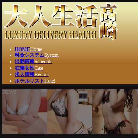
コ
ナ
ン
ビ
テ
ゲ
ン
ー
ツ
シ
へ
ョ
ス
ン
HOME
Home
キ
に
料金システム
System
ッ
移
出勤情報
Schedule
プ
動
在籍女性
Cast
求人情報
Recruit
ホテルリスト
Hotel
NEWS