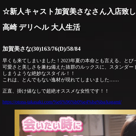
☆新人キャスト加賀美さなさん入店致
高崎 デリヘル 大人生活
加賀美さな(30)163/76(D)/58/84
早くも来てしまいました！2023年夏の本命とも言える、と
可愛さと美しさを兼ね備えた抜群のルックスに、スタンダー
しまうような絶妙なスタイル！！
これは、とんでもない逸材が現れてしまいました……
正直、掛け値なしで超絶オススメな女性です！！
https://otona-takasaki.com/%e6%96%b0%e4%ba%ba/kagami/