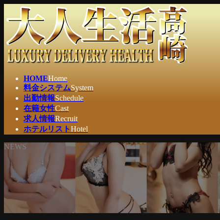
コ
ナ
ン
ビ
テ
ゲ
ン
ー
ツ
シ
へ
ョ
ス
ン
HOME
Home
キ
に
料金システム
System
ッ
移
出勤情報
Schedule
プ
動
在籍女性
Cast
求人情報
Recruit
ホテルリスト
Hotel
NEWS