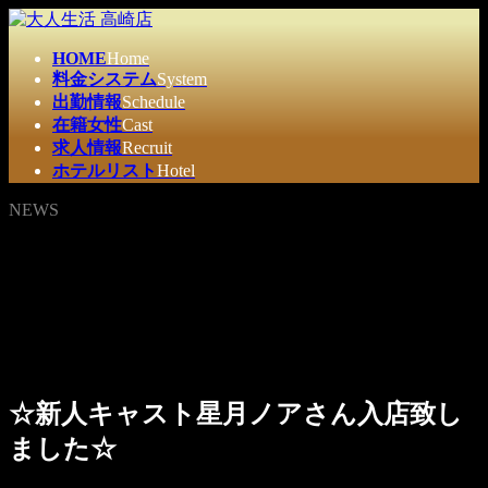
コ
ナ
ン
ビ
HOME
Home
テ
ゲ
料金システム
System
ン
ー
出勤情報
Schedule
ツ
シ
在籍女性
Cast
へ
ョ
求人情報
Recruit
ス
ン
ホテルリスト
Hotel
キ
に
ッ
移
NEWS
プ
動
☆新人キャスト星月ノアさん入店致し
ました☆