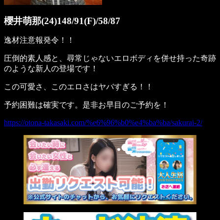
櫻井萌那(24)148/91(F)/58/87
逸材注意報発令！！
圧倒的素人感と、尋常じゃないエロボディを併せ持った奇跡
のような新人の登場です！
この可愛さ、このエロさはヤバすぎる！！
予約困難は確実です。是非お早目のご予約を！
https://otona-takasaki.com/%e6%96%b0%e4%ba%ba/sakurai-2/