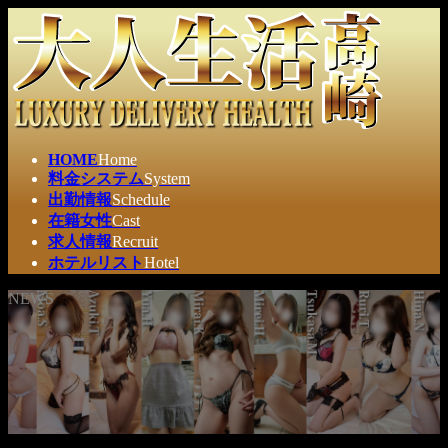
コ
ナ
ン
ビ
テ
ゲ
ン
ー
ツ
シ
へ
ョ
ス
ン
HOME
Home
キ
に
料金システム
System
ッ
移
出勤情報
Schedule
プ
動
在籍女性
Cast
求人情報
Recruit
ホテルリスト
Hotel
NEWS