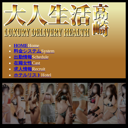
コ
ナ
ン
ビ
テ
ゲ
ン
ー
ツ
シ
へ
ョ
ス
ン
HOME
Home
キ
に
料金システム
System
ッ
移
出勤情報
Schedule
プ
動
在籍女性
Cast
求人情報
Recruit
ホテルリスト
Hotel
NEWS