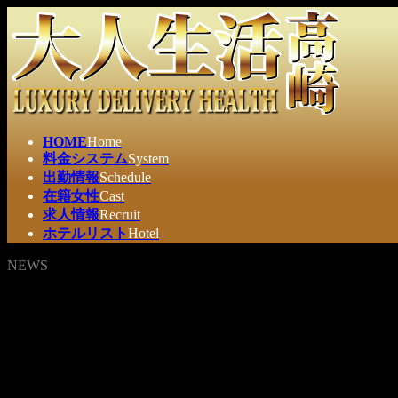
コ
ナ
ン
ビ
テ
ゲ
ン
ー
ツ
シ
へ
ョ
ス
ン
HOME
Home
キ
に
料金システム
System
ッ
移
出勤情報
Schedule
プ
動
在籍女性
Cast
求人情報
Recruit
ホテルリスト
Hotel
NEWS