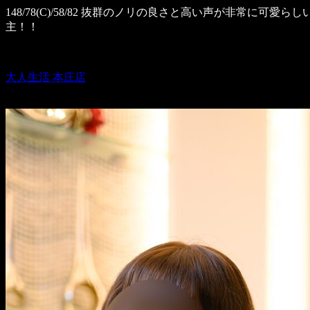
148/78(C)/58/82 抜群のノリの良さと高い声が非常
主！！
大人生活 本庄店