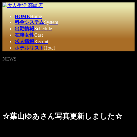
コ
ナ
ン
ビ
HOME
Home
テ
ゲ
料金システム
System
ン
ー
出勤情報
Schedule
ツ
シ
在籍女性
Cast
へ
ョ
求人情報
Recruit
ス
ン
ホテルリスト
Hotel
キ
に
ッ
移
NEWS
プ
動
☆葉山ゆあさん写真更新しました☆