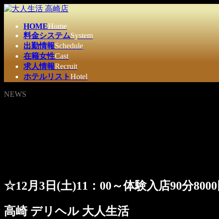
コ
ナ
ン
ビ
HOME
Home
テ
ゲ
料金システム
System
ン
ー
出勤情報
Schedule
ツ
シ
在籍女性
Cast
へ
ョ
求人情報
Recruit
ス
ン
ホテルリスト
Hotel
キ
に
ッ
移
NEWS
プ
動
☆12月3日(土)11：00～体験入店90分80
高崎 デリヘル 大人生活