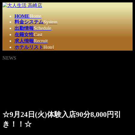
コ
ナ
ン
ビ
HOME
Home
テ
ゲ
料金システム
System
ン
ー
出勤情報
Schedule
ツ
シ
在籍女性
Cast
へ
ョ
求人情報
Recruit
ス
ン
ホテルリスト
Hotel
キ
に
ッ
移
NEWS
プ
動
☆9月24日(火)体験入店90分8,000円引
き！！☆