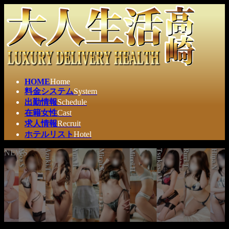
コ
ナ
ン
ビ
テ
ゲ
ン
ー
ツ
シ
へ
ョ
ス
ン
HOME
Home
キ
に
料金システム
System
ッ
移
出勤情報
Schedule
プ
動
在籍女性
Cast
求人情報
Recruit
ホテルリスト
Hotel
NEWS