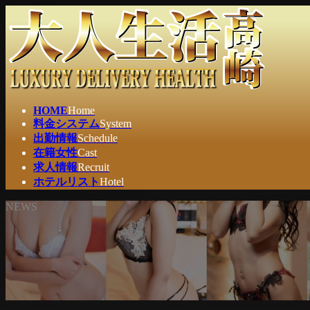
コ
ナ
ン
ビ
テ
ゲ
ン
ー
ツ
シ
へ
ョ
ス
ン
HOME
Home
キ
に
料金システム
System
ッ
移
出勤情報
Schedule
プ
動
在籍女性
Cast
求人情報
Recruit
ホテルリスト
Hotel
NEWS