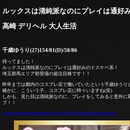
ルックスは清純派なのにプレイは通好
高崎 デリヘル 大人生活
千歳ゆうり(27)154/81(D)/58/86
待ってました！
ルックスは清純派なのにプレイは通好みのドスケベ系！
埼玉群馬エリア初登場の超注目株です！！
昨年までは都内のコスプレ店で働いていたという千歳ゆうり
確かに、こういう子、コスプレ店に時々いますね(笑)
しかも、見た目は清純派なのに、プレイをしてみると意外に
プ！！
https://otona-takasaki.com/%e6%96%b0%e4%ba%ba/chitose/