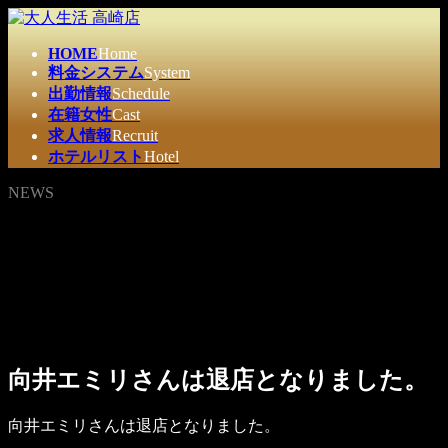
コ
ナ
ン
ビ
HOME
Home
テ
ゲ
料金システム
System
ン
ー
出勤情報
Schedule
ツ
シ
在籍女性
Cast
へ
ョ
求人情報
Recruit
ス
ン
ホテルリスト
Hotel
キ
に
ッ
移
NEWS
プ
動
向井エミリさんは退店となりました。
向井エミリさんは退店となりました。