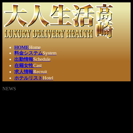
コ
ナ
ン
ビ
テ
ゲ
ン
ー
ツ
シ
へ
ョ
ス
ン
HOME
Home
キ
に
料金システム
System
ッ
移
出勤情報
Schedule
プ
動
在籍女性
Cast
求人情報
Recruit
ホテルリスト
Hotel
NEWS