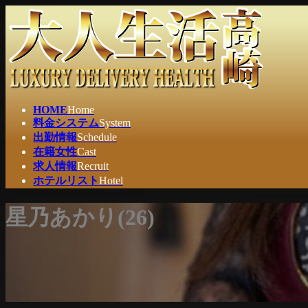
コ
ナ
ン
ビ
テ
ゲ
ン
ー
ツ
シ
へ
ョ
ス
ン
HOME
Home
キ
に
料金システム
System
ッ
移
出勤情報
Schedule
プ
動
在籍女性
Cast
求人情報
Recruit
ホテルリスト
Hotel
星乃あかり(26)